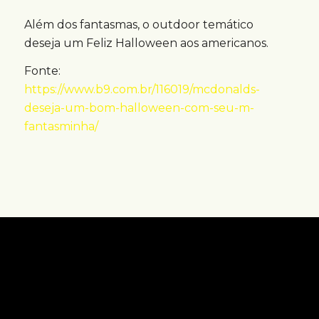
Além dos fantasmas, o outdoor temático
deseja um Feliz Halloween aos americanos.
Fonte:
https://www.b9.com.br/116019/mcdonalds-
deseja-um-bom-halloween-com-seu-m-
fantasminha/