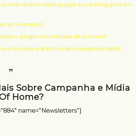
y-finds-amazon-beats-google-as-a-starting-point-for-
aring-for-amazon/
apassa-o-google-em-pesquisas-de-produtos/
rna-a-3a-maior-plataforma-de-propaganda-digital/
Mais Sobre Campanha e Mídia
 Of Home?
=”884″ name=”Newsletters”]