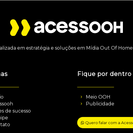
alizada em estratégia e soluções em Mídia Out Of Home 
nas
Fique por dentro
io
Meio OOH
ssooh
Publicidade
es de sucesso
ipe
Quero falar com a Aces
tato