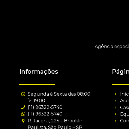
Agência especi
Informações
Pági
Segunda à Sexta das 08:00
Iníc
às 19:00
Ace
(11) 96322-5740
Cas
(11) 96322-5740
Equ
R. Jaceru, 225 – Brooklin
Con
Paulista, São Paulo – SP,