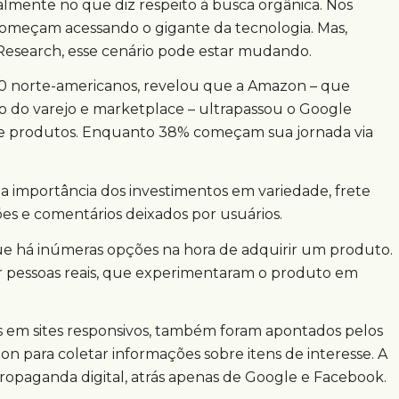
almente no que diz respeito à busca orgânica. Nos
começam acessando o gigante da tecnologia. Mas,
esearch, esse cenário pode estar mudando.
000 norte-americanos, revelou que a Amazon – que
 do varejo e marketplace – ultrapassou o Google
re produtos. Enquanto 38% começam sua jornada via
 a importância dos investimentos em variedade, frete
ções e comentários deixados por usuários.
ue há inúmeras opções na hora de adquirir um produto.
or pessoas reais, que experimentaram o produto em
s em sites responsivos, também foram apontados pelos
n para coletar informações sobre itens de interesse. A
propaganda digital, atrás apenas de Google e Facebook.