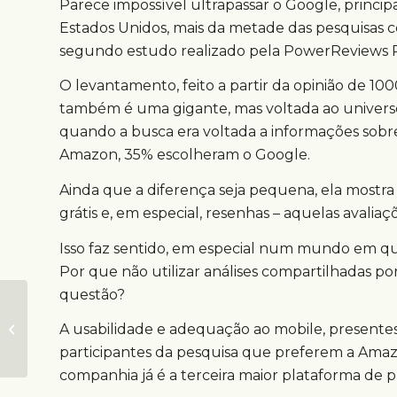
Parece impossível ultrapassar o Google, princip
Estados Unidos, mais da metade das pesquisas 
segundo estudo realizado pela PowerReviews R
O levantamento, feito a partir da opinião de 1
também é uma gigante, mas voltada ao universo
quando a busca era voltada a informações sob
Amazon, 35% escolheram o Google.
Ainda que a diferença seja pequena, ela mostra
grátis e, em especial, resenhas – aquelas avalia
Isso faz sentido, em especial num mundo em q
Por que não utilizar análises compartilhadas p
questão?
Assistentes de voz
mudarão relação de
A usabilidade e adequação ao mobile, presente
consumo e vendas
participantes da pesquisa que preferem a Amazo
companhia já é a terceira maior plataforma de 