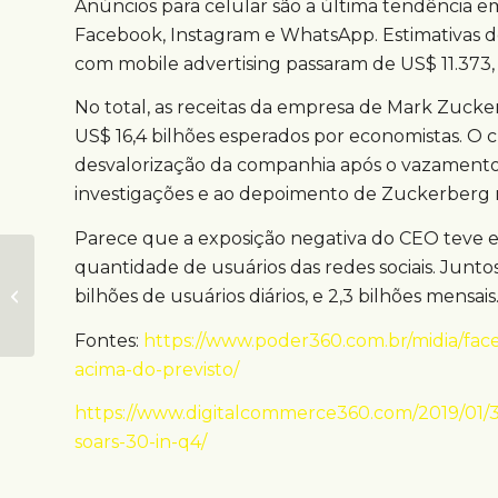
Anúncios para celular são a última tendência 
Facebook, Instagram e WhatsApp. Estimativas 
com mobile advertising passaram de US$ 11.373,
No total, as receitas da empresa de Mark Zucker
US$ 16,4 bilhões esperados por economistas. 
desvalorização da companhia após o vazamento 
investigações e ao depoimento de Zuckerberg 
Parece que a exposição negativa do CEO teve e
Busca da Amazon
quantidade de usuários das redes sociais. Junt
ultrapassa Google
bilhões de usuários diários, e 2,3 bilhões mensais
em pesquisa de
produtos online
Fontes:
https://www.poder360.com.br/midia/face
acima-do-previsto/
https://www.digitalcommerce360.com/2019/01/3
soars-30-in-q4/