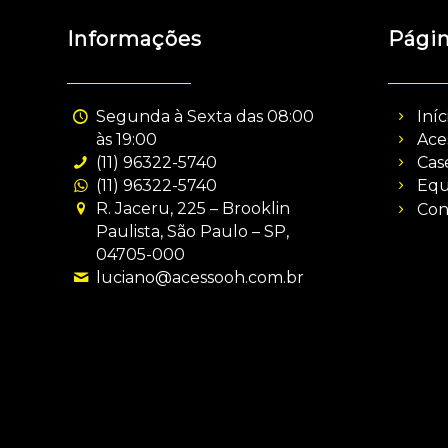
Informações
Pági
Segunda à Sexta das 08:00
Iníc
às 19:00
Ace
(11) 96322-5740
Cas
(11) 96322-5740
Equ
R. Jaceru, 225 – Brooklin
Con
Paulista, São Paulo – SP,
04705-000
luciano@acessooh.com.br