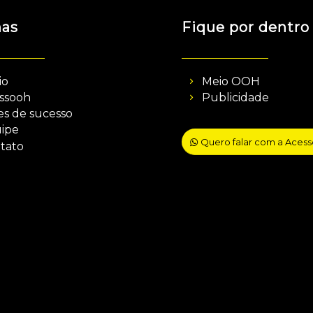
nas
Fique por dentro
io
Meio OOH
ssooh
Publicidade
es de sucesso
ipe
Quero falar com a Aces
tato