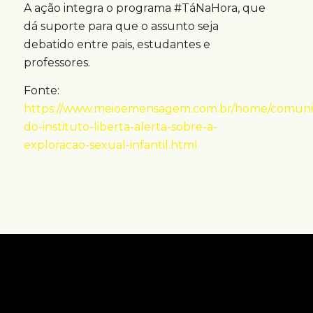
A ação integra o programa #TáNaHora, que
dá suporte para que o assunto seja
debatido entre pais, estudantes e
professores.
Fonte:
https://www.meioemensagem.com.br/home/comunic
do-instituto-liberta-alerta-sobre-a-
exploracao-sexual-infantil.html