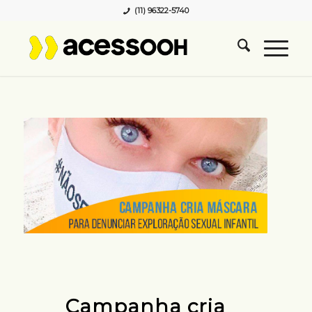
(11) 96322-5740
Campanha cria