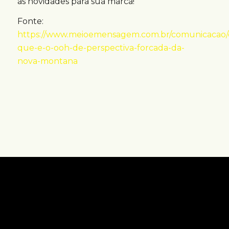
as novidades para sua marca!
Fonte:
https://www.meioemensagem.com.br/comunicacao/
que-e-o-ooh-de-perspectiva-forcada-da-
nova-montana