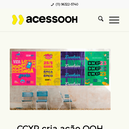
(11) 96322-5740
CCXP cria ação OOH