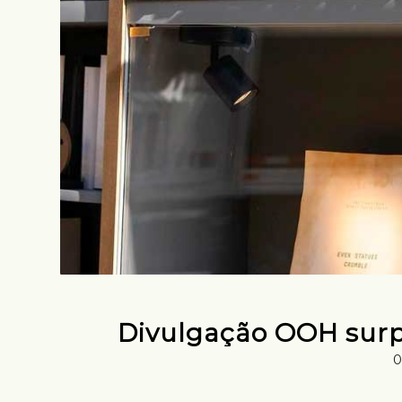
Divulgação OOH surpr
0