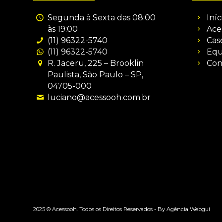
Segunda à Sexta das 08:00
Iníc
às 19:00
Ace
(11) 96322-5740
Cas
(11) 96322-5740
Equ
R. Jaceru, 225 – Brooklin
Con
Paulista, São Paulo – SP,
04705-000
luciano@acessooh.com.br
2025 © Acessooh. Todos os Direitos Reservados -
By Agência Webgui