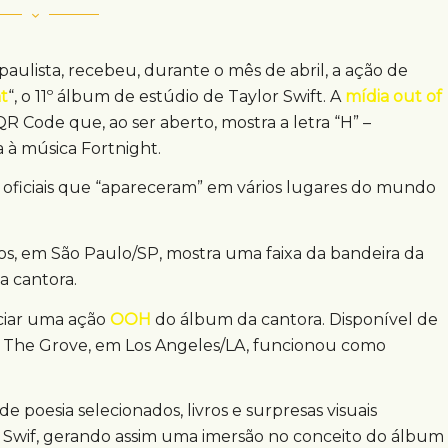
l paulista, recebeu, durante o mês de abril, a ação de
t
“, o 11º álbum de estúdio de Taylor Swift. A
mídia out of
R Code que, ao ser aberto, mostra a letra “H” –
 à música Fortnight.
ficiais que “apareceram” em vários lugares do mundo
eiros, em São Paulo/SP, mostra uma faixa da bandeira da
a cantora.
ciar uma ação
OOH
do álbum da cantora. Disponível de
ing The Grove, em Los Angeles/LA, funcionou como
e poesia selecionados, livros e surpresas visuais
 Swif, gerando assim uma imersão no conceito do álbum