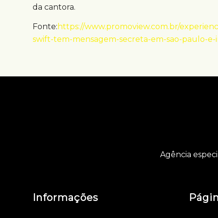
da cantora.
Fonte:
https://www.promoview.com.br/experien
swift-tem-mensagem-secreta-em-sao-paulo-e-in
Agência especi
Informações
Pági