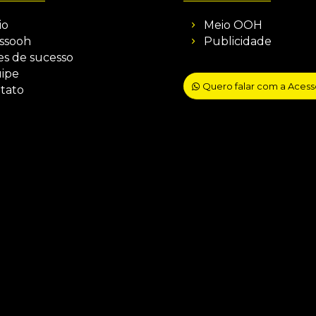
io
Meio OOH
ssooh
Publicidade
es de sucesso
ipe
Quero falar com a Aces
tato