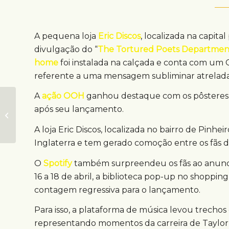
A pequena loja
Eric Discos
, localizada na capita
divulgação do “
The Tortured Poets Departmen
home
foi instalada na calçada e conta com um Q
referente a uma mensagem subliminar atrelada
A
ação OOH
ganhou destaque com os pôsteres o
Ação DOOH em São
após seu lançamento.
Paulo mapeia
árvores frutíferas
A loja Eric Discos, localizada no bairro de Pinh
Inglaterra e tem gerado comoção entre os fãs d
O
Spotify
também surpreendeu os fãs ao anun
16 a 18 de abril, a biblioteca pop-up no shopp
contagem regressiva para o lançamento.
Para isso, a plataforma de música levou trechos d
representando momentos da carreira de Taylor