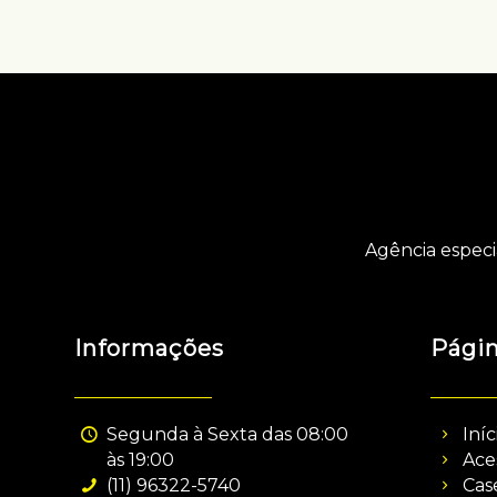
Agência especi
Informações
Pági
Segunda à Sexta das 08:00
Iníc
às 19:00
Ace
(11) 96322-5740
Cas