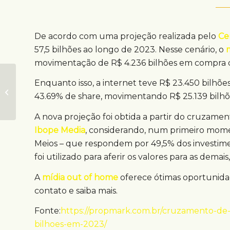
De acordo com uma projeção realizada pelo
Ce
57,5 bilhões ao longo de 2023. Nesse cenário, o
movimentação de R$ 4.236 bilhões em compra d
Cidade Maravilhosa
Enquanto isso, a internet teve R$ 23.450 bilhões
tem ponto turístico
43.69% de share, movimentando R$ 25.139 bilhõ
com ativação OOH
A nova projeção foi obtida a partir do cruzame
Ibope Media
, considerando, num primeiro mome
Meios – que respondem por 49,5% dos investime
foi utilizado para aferir os valores para as dema
A
mídia out of home
oferece ótimas oportunida
contato e saiba mais.
Fonte:
https://propmark.com.br/cruzamento-de-
bilhoes-em-2023/