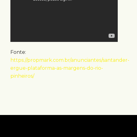
Fonte:
https://propmark.com.br/anunciantes/santander-
ergue-plataforma-as-margens-do-rio-
pinheiros/