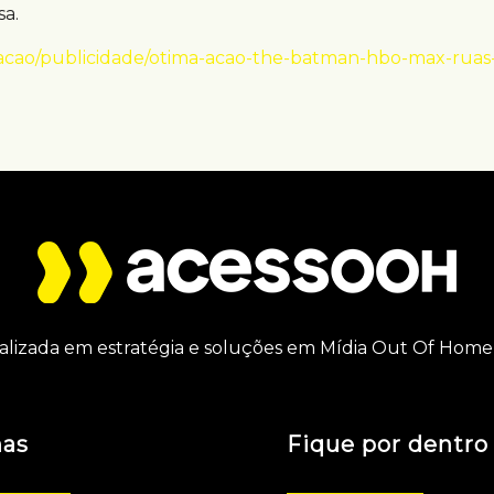
a.
acao/publicidade/otima-acao-the-batman-hbo-max-ruas
alizada em estratégia e soluções em Mídia Out Of Home 
nas
Fique por dentro