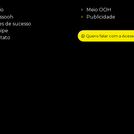
io
Meio OOH
ssooh
Publicidade
es de sucesso
ipe
Quero falar com a Aces
tato