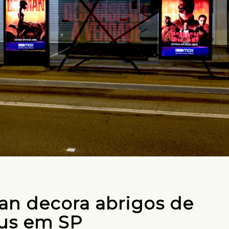
n decora abrigos de
us em SP