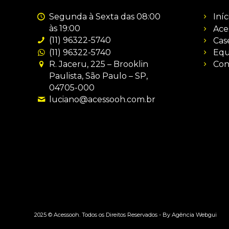
Segunda à Sexta das 08:00
Iníc
às 19:00
Ace
(11) 96322-5740
Cas
(11) 96322-5740
Equ
R. Jaceru, 225 – Brooklin
Con
Paulista, São Paulo – SP,
04705-000
luciano@acessooh.com.br
2025 © Acessooh. Todos os Direitos Reservados -
By Agência Webgui