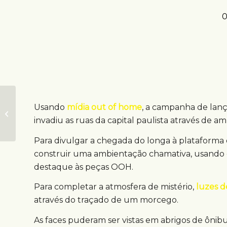
0
Mídia em metrô
Usando
mídia out of home
, a campanha de lan
promove novo
campus da ESPM no
invadiu as ruas da capital paulista através de a
RJ
Para divulgar a chegada do longa à plataforma
construir uma ambientação chamativa, usando c
destaque às peças OOH.
Para completar a atmosfera de mistério,
luzes 
através do traçado de um morcego.
As faces puderam ser vistas em abrigos de ônibus