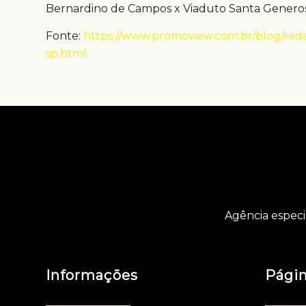
Bernardino de Campos x Viaduto Santa Generos
Fonte:
https://www.promoview.com.br/blog/red
sp.html
Agência especi
Informações
Pági