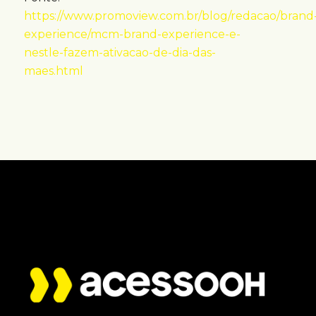
https://www.promoview.com.br/blog/redacao/brand
experience/mcm-brand-experience-e-
nestle-fazem-ativacao-de-dia-das-
maes.html