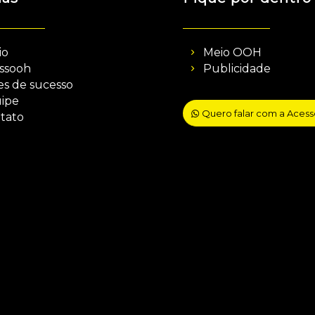
io
Meio OOH
ssooh
Publicidade
es de sucesso
ipe
Quero falar com a Aces
tato