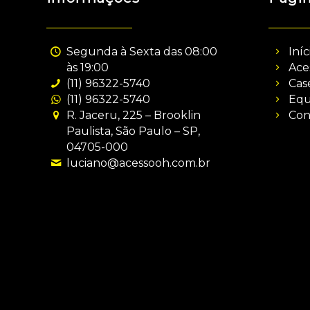
Segunda à Sexta das 08:00
Iníc
às 19:00
Ace
(11) 96322-5740
Cas
(11) 96322-5740
Equ
R. Jaceru, 225 – Brooklin
Con
Paulista, São Paulo – SP,
04705-000
luciano@acessooh.com.br