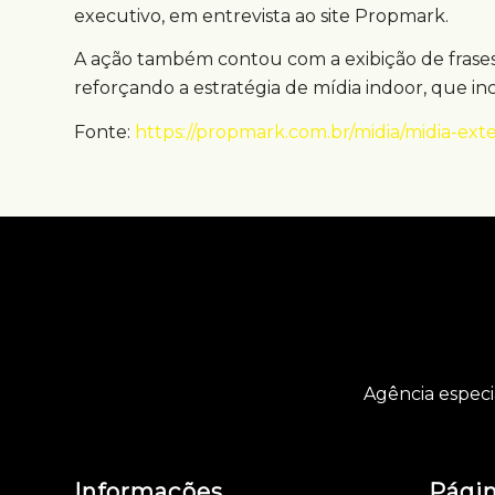
executivo, em entrevista ao site Propmark.
A ação também contou com a exibição de frases
reforçando a estratégia de mídia indoor, que in
Fonte:
https://propmark.com.br/midia/midia-ext
Agência especi
Informações
Pági