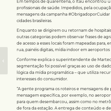
Em tempos de quarentena, o Itaú encontrou uma
profissionais de saúde. Impedidos, pela ocupação
mensagens da campanha #ObrigadoporCuidar em
cidades brasileiras.
Enquanto se dirigirem ou retornam de hospitais 
outras categorias podem observar frases de agra
de acesso a esses locais foram mapeadas para, 
rua, painéis digitais, mídia indoor em aeroportos
Coronavírus:
consumidores
Conforme explica o superintendente de Martech,
valorizam ações
segmentação foi possível graças ao uso de dado
práticas e de
lógica da mídia programática – que utiliza recur
interesse públ...
interesses do consumidor.
“A gente programa os roteiros e mensagens de 
mensagem específica, por exemplo, no aeroport
para quem desembarcou, assim como no metrô, 
de fora da estação. A entrega de conteúdo e de 