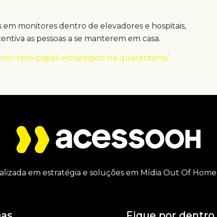
 em monitores dentro de elevadores e hospitais,
centiva as pessoas a se manterem em casa.
erior-tem-papel-estrategico-na-quarentena/
alizada em estratégia e soluções em Mídia Out Of Home 
nas
Fique por dentro