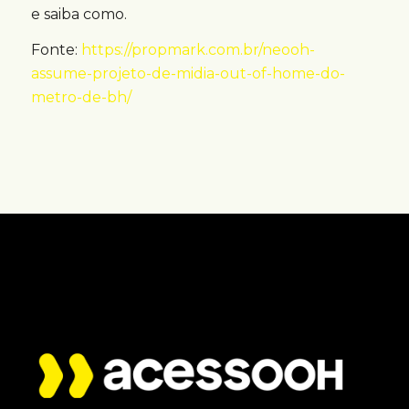
e saiba como.
Fonte:
https://propmark.com.br/neooh-
assume-projeto-de-midia-out-of-home-do-
metro-de-bh/