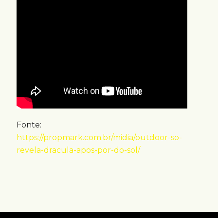
Fonte:
https://propmark.com.br/midia/outdoor-so-
revela-dracula-apos-por-do-sol/