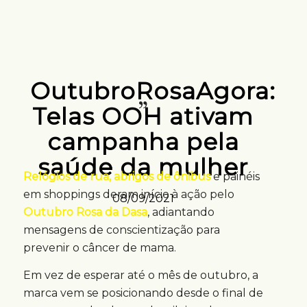
OutubroRosaAgora:
Telas OOH ativam
campanha pela
saúde da mulher
Relógios de rua, abrigos de ônibus
e painéis
em shoppings deram início à ação pelo
08/09/2021
Outubro Rosa da Dasa
, adiantando
mensagens de conscientização para
prevenir o câncer de mama.
Em vez de esperar até o mês de outubro, a
marca vem se posicionando desde o final de