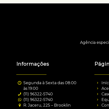
Agência especi
Informações
Pági
Segunda à Sexta das 08:00
Iníc
às 19:00
Ace
(11) 96322-5740
Cas
(11) 96322-5740
Equ
R. Jaceru, 225 – Brooklin
Con