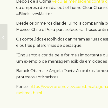
Depois de a Otima
veicular mensagens contra o
da empresa de mídia out of home Clear Channel 
#BlackLivesMatter.
Desde os primeiros dias de julho, a companhia c
México, Chile e Peru para selecionar frases antir
Drive-in promove
evento para fãs de e-
Os conteúdos escolhidos ganharam as ruas dessas
Sports
e outras plataformas de destaque.
“Enquanto a cor da pele for mais importante que 
um exemplo de mensagem exibida em cidades c
Barack Obama e Angela Davis são outros famosos
protestos antirracistas.
Fonte:
https://www.promoview.com.br/categoria
racismo-.html