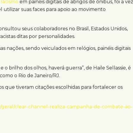
 racismo
em painéis digitais de abrigos de ônibus, foi a ve
utilizar suas faces para apoio ao movimento
onsultou seus colaboradores no Brasil, Estados Unidos,
racistas ditas por personalidades.
 nações, sendo veiculados em relógios, painéis digitais
o brilho dos olhos, haverá guerra”, de Haile Sellassie, é
omo o Rio de Janeiro/RJ.
 que tiveram citações escolhidas para fortalecer os
/geral/clear-channel-realiza-campanha-de-combate-ao-