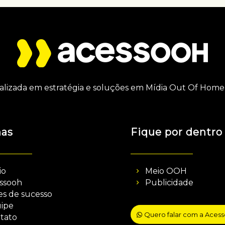
alizada em estratégia e soluções em Mídia Out Of Home 
nas
Fique por dentro
io
Meio OOH
ssooh
Publicidade
es de sucesso
ipe
Quero falar com a Aces
tato