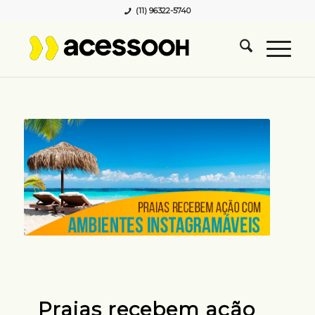
(11) 96322-5740
Praias recebem ação