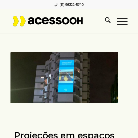
(11) 96322-5740
Projeções em espaços