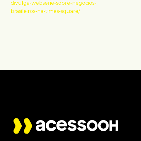
divulga-webserie-sobre-negocios-
brasileiros-na-times-square/