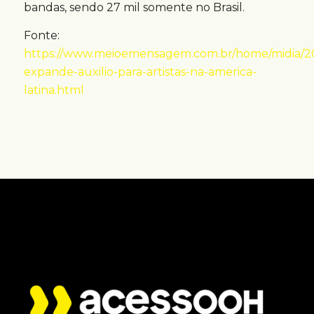
bandas, sendo 27 mil somente no Brasil.
Fonte:
https://www.meioemensagem.com.br/home/midia/20
expande-auxilio-para-artistas-na-america-
latina.html