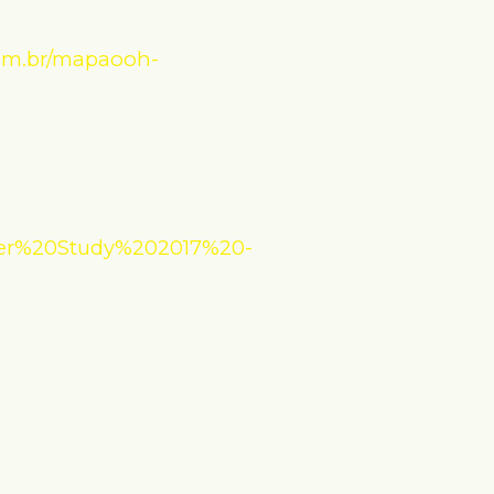
com.br/mapaooh-
ster%20Study%202017%20-