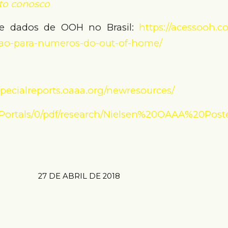
to conosco
re dados de OOH no Brasil:
https://acessooh.
ao-para-numeros-do-out-of-home/
/specialreports.oaaa.org/newresources/
g/Portals/0/pdf/research/Nielsen%20OAAA%20Po
27 DE ABRIL DE 2018