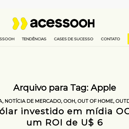
ESSOOH
TENDÊNCIAS
CASES DE SUCESSO
CONTATO
Arquivo para Tag:
Apple
A
,
NOTÍCIA DE MERCADO
,
OOH
,
OUT OF HOME
,
OUT
ólar investido em mídia O
um ROI de U$ 6