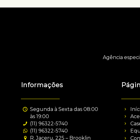
Agência especi
Informações
Pági
Segunda à Sexta das 08:00
Iníc
às 19:00
Ace
(11) 96322-5740
Cas
(11) 96322-5740
Equ
R. Jaceru, 225 – Brooklin
Con