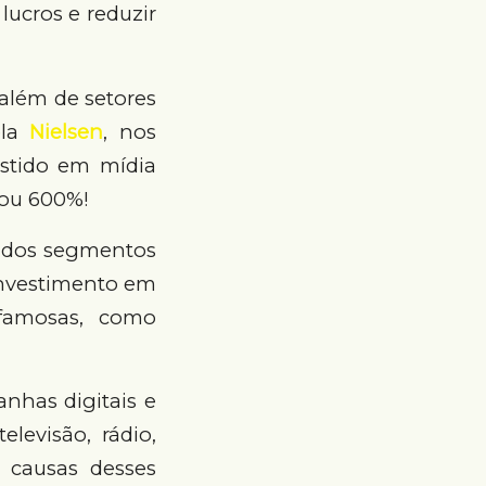
lucros e reduzir
 além de setores
ela
Nielsen
, nos
estido em mídia
 ou 600%!
m dos segmentos
investimento em
famosas, como
has digitais e
levisão, rádio,
 causas desses