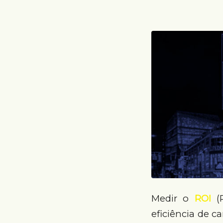
Medir o
ROI
(R
eficiência de c