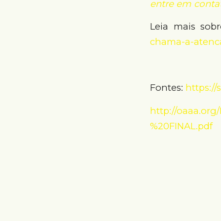
entre em conta
Leia mais sob
chama-a-atenc
Fontes:
https:/
http://oaaa.or
%20FINAL.pdf