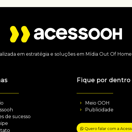
alizada em estratégia e soluções em Mídia Out Of Home 
nas
Fique por dentro
io
Meio OOH
ssooh
Publicidade
es de sucesso
ipe
Quero falar com a Aces
tato