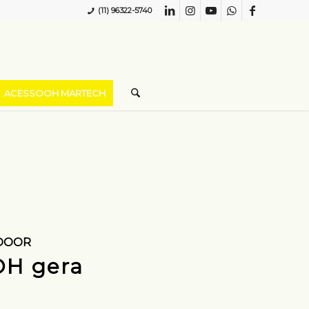
(11) 96322-5740
ACESSOOH MARTECH
DOOR
OH gera