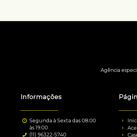
Agência especi
Informações
Pági
Segunda à Sexta das 08:00
Iníc
às 19:00
Ace
(11) 96322-5740
Cas