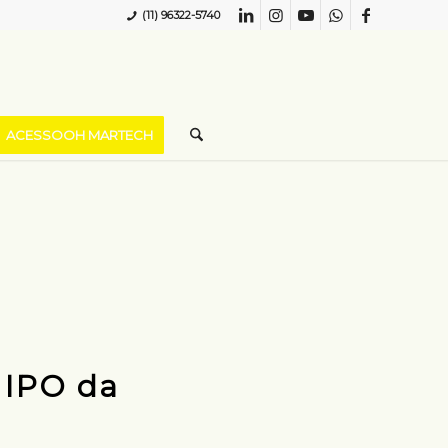
(11) 96322-5740
ACESSOOH MARTECH
 IPO da