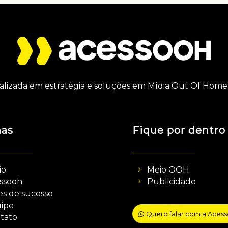
alizada em estratégia e soluções em Mídia Out Of Home 
nas
Fique por dentro
io
Meio OOH
ssooh
Publicidade
es de sucesso
ipe
Quero falar com a Aces
tato