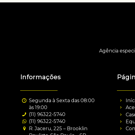
Agência especi
Informações
Pági
Segunda à Sexta das 08:00
Iníc
às 19:00
Ace
(11) 96322-5740
Cas
(11) 96322-5740
Equ
R. Jaceru, 225 – Brooklin
Con