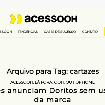
ESSOOH
TENDÊNCIAS
CASES DE SUCESSO
CONTATO
Arquivo para Tag:
cartazes
ACESSOOH
,
LÁ FORA
,
OOH
,
OUT OF HOME
es anunciam Doritos sem us
da marca