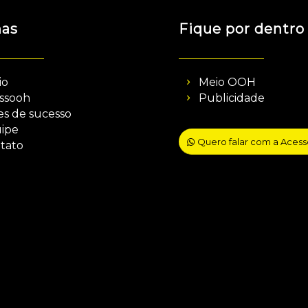
nas
Fique por dentro
io
Meio OOH
ssooh
Publicidade
es de sucesso
ipe
Quero falar com a Aces
tato