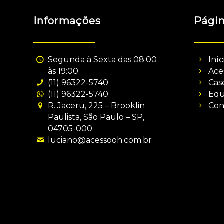
Informações
Pági
Segunda à Sexta das 08:00
Iníc
às 19:00
Ace
(11) 96322-5740
Cas
(11) 96322-5740
Equ
R. Jaceru, 225 – Brooklin
Con
Paulista, São Paulo – SP,
04705-000
luciano@acessooh.com.br