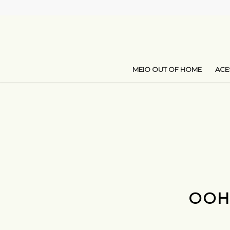
MEIO OUT OF HOME
AC
OOH 