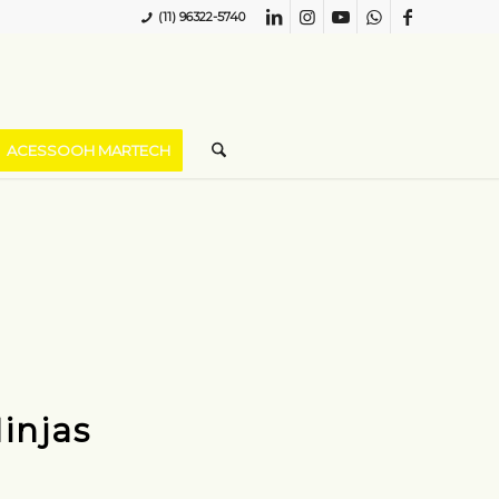
(11) 96322-5740
ACESSOOH MARTECH
injas