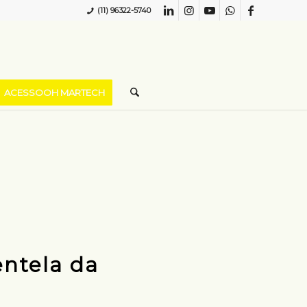
(11) 96322-5740
ACESSOOH MARTECH
entela da