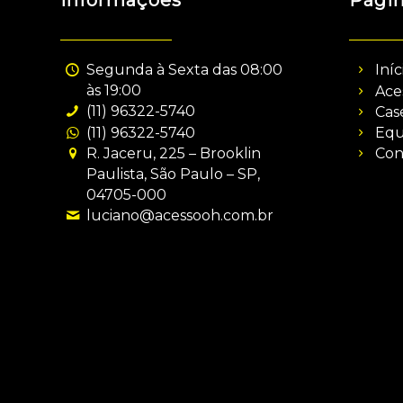
Informações
Pági
Segunda à Sexta das 08:00
Iníc
às 19:00
Ace
(11) 96322-5740
Cas
(11) 96322-5740
Equ
R. Jaceru, 225 – Brooklin
Con
Paulista, São Paulo – SP,
04705-000
luciano@acessooh.com.br