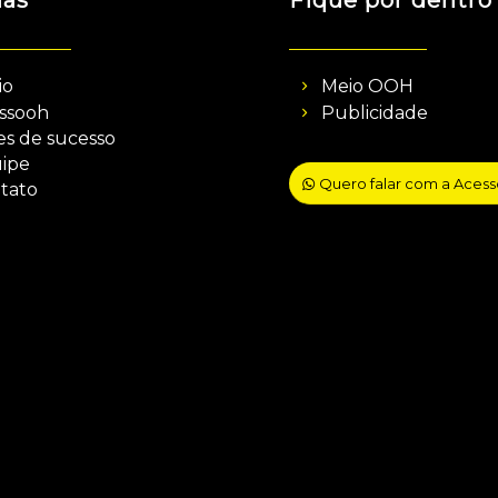
nas
Fique por dentro
io
Meio OOH
ssooh
Publicidade
es de sucesso
ipe
Quero falar com a Aces
tato