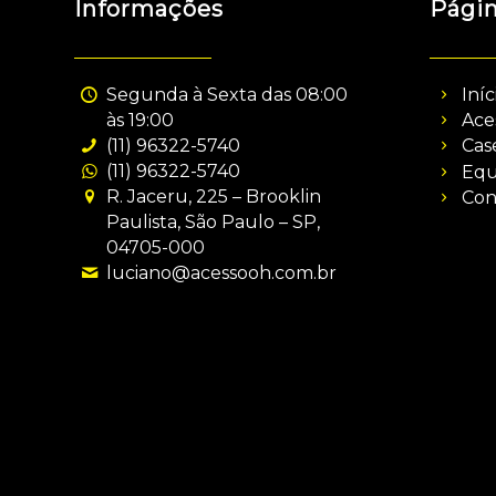
Informações
Pági
Segunda à Sexta das 08:00
Iníc
às 19:00
Ace
(11) 96322-5740
Cas
(11) 96322-5740
Equ
R. Jaceru, 225 – Brooklin
Con
Paulista, São Paulo – SP,
04705-000
luciano@acessooh.com.br