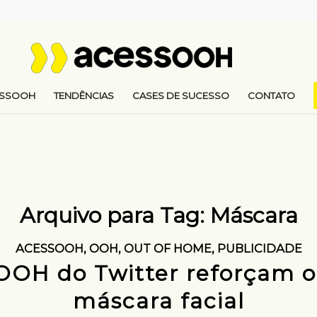
ESSOOH
TENDÊNCIAS
CASES DE SUCESSO
CONTATO
Arquivo para Tag:
Máscara
ACESSOOH
,
OOH
,
OUT OF HOME
,
PUBLICIDADE
OOH do Twitter reforçam o
máscara facial