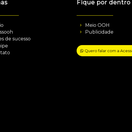
nas
Fique por dentro
io
Meio OOH
ssooh
Publicidade
es de sucesso
ipe
Quero falar com a Aces
tato