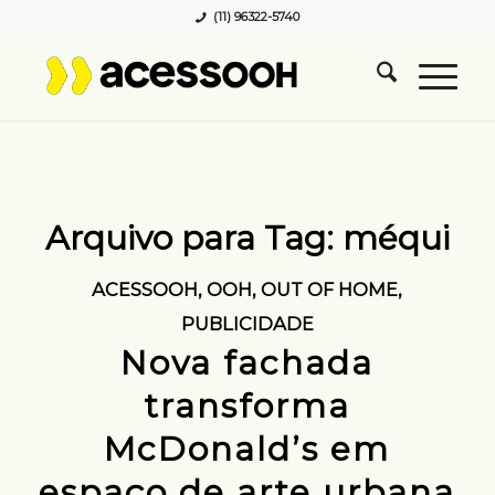
(11) 96322-5740
Arquivo para Tag:
méqui
ACESSOOH
,
OOH
,
OUT OF HOME
,
PUBLICIDADE
Nova fachada
transforma
McDonald’s em
espaço de arte urbana