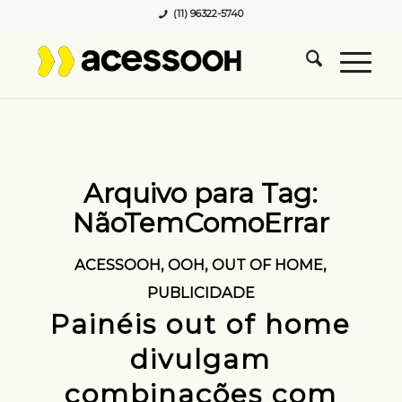
(11) 96322-5740
Arquivo para Tag:
NãoTemComoErrar
ACESSOOH
,
OOH
,
OUT OF HOME
,
PUBLICIDADE
Painéis out of home
divulgam
combinações com