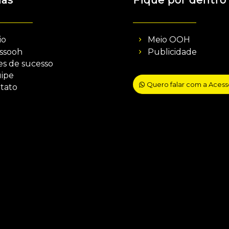
nas
Fique por dentro
io
Meio OOH
ssooh
Publicidade
es de sucesso
ipe
Quero falar com a Aces
tato