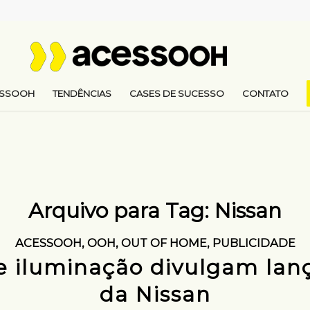
ESSOOH
TENDÊNCIAS
CASES DE SUCESSO
CONTATO
Arquivo para Tag:
Nissan
ACESSOOH
,
OOH
,
OUT OF HOME
,
PUBLICIDADE
e iluminação divulgam la
da Nissan