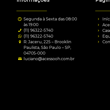
Informações
Pági
Segunda à Sexta das 08:00
Iníc
às 19:00
Ace
(11) 96322-5740
Cas
(11) 96322-5740
Equ
R. Jaceru, 225 – Brooklin
Con
Paulista, São Paulo – SP,
04705-000
luciano@acessooh.com.br