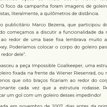
. O foco da campanha foram imagens de goleir
stas, literalmente, a quilômetros de distância.
 publicitário Marco Bezerra, que participou do
o começamos a discutir a funcionalidade da r
r ao redor de uma base fixa lembrava muito a
key. Poderíamos colocar o corpo do goleiro par
redor dele”.
nasceu a peça Impossible Goalkeeper, uma estr
leiro fixada na frente da Wiener Riesenrad, ou 
nos que oito braços ficariam ao redor do co
ionante cada vez que a estrutura rodasse. R
car um gol com um goleiro desses impedindo!
çada em novembro de 2007, dias antes da prim