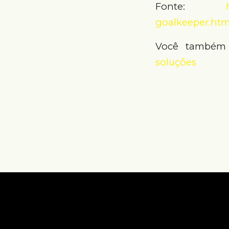
Fonte:
goalkeeper.htm
Você também 
soluções