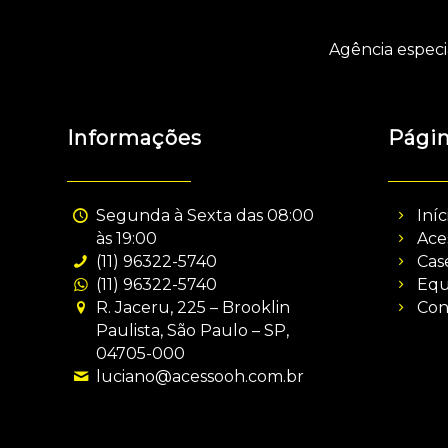
Agência especi
Informações
Pági
Segunda à Sexta das 08:00
Iníc
às 19:00
Ace
(11) 96322-5740
Cas
(11) 96322-5740
Equ
R. Jaceru, 225 – Brooklin
Con
Paulista, São Paulo – SP,
04705-000
luciano@acessooh.com.br