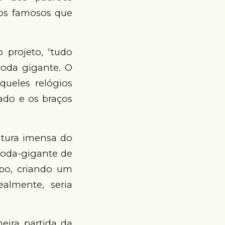
os famosos que
 projeto, “tudo
oda gigante. O
queles relógios
ado e os braços
utura imensa do
roda-gigante de
rpo, criando um
ealmente, seria
eira partida da