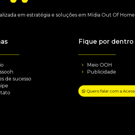
alizada em estratégia e soluções em Mídia Out Of Home 
nas
Fique por dentro
io
Meio OOH
ssooh
Publicidade
es de sucesso
ipe
Quero falar com a Aces
tato