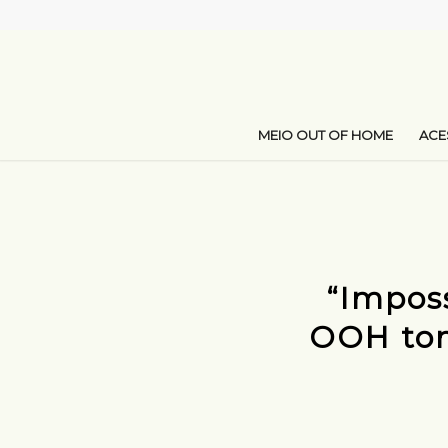
MEIO OUT OF HOME
AC
“Impos
OOH tom