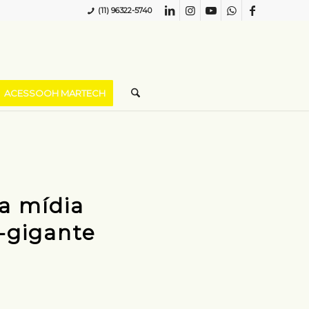
(11) 96322-5740
ACESSOOH MARTECH
a mídia
-gigante