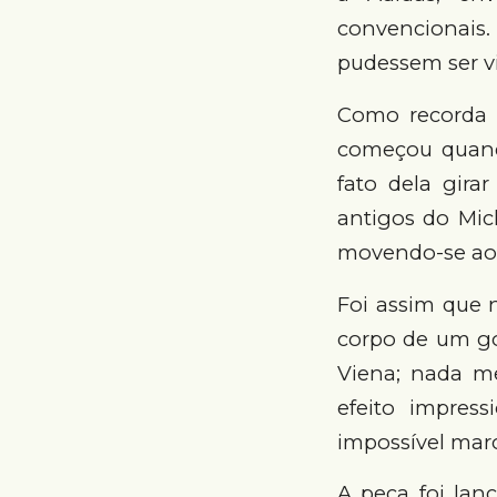
convencionais
pudessem ser vi
Como recorda o
começou quand
fato dela gira
antigos do Mic
movendo-se ao 
Foi assim que 
corpo de um go
Viena; nada me
efeito impress
impossível mar
A peça foi lan