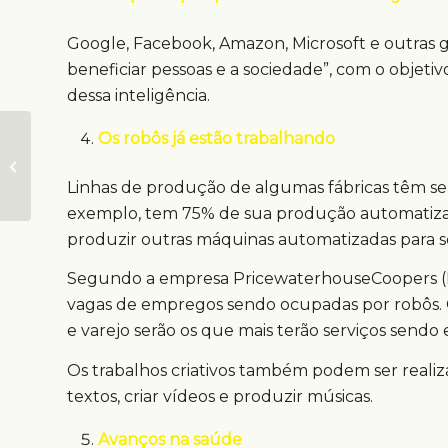
Google, Facebook, Amazon, Microsoft e outras 
beneficiar pessoas e a sociedade”, com o objeti
dessa inteligência.
Campanha usa mídia
Os robôs já estão trabalhando
out of home para
conscientizar
Linhas de produção de algumas fábricas têm seu
população sobre
exemplo, tem 75% de sua produção automatizada
prevenção...
produzir outras máquinas automatizadas para se
Segundo a empresa PricewaterhouseCoopers (Pw
vagas de empregos sendo ocupadas por robôs. 
e varejo serão os que mais terão serviços sendo
Os trabalhos criativos também podem ser realiza
textos, criar vídeos e produzir músicas.
Avanços na saúde