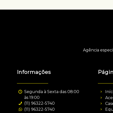
Agência especi
Informações
Pági
Segunda à Sexta das 08:00
Iníc
às 19:00
Ace
(11) 96322-5740
Cas
(11) 96322-5740
Equ