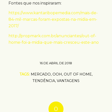
Fontes que nos inspiraram:
https://www.kantaribopemedia.com/mais-de-
84-mil-marcas-foram-expostas-na-midia-em-
2017/
http://propmark.com.br/anunciantes/out-of-
home-foi-a-midia-que-mais-cresceu-este-ano
16 DE ABRIL DE 2018
TAGS:
MERCADO
,
OOH
,
OUT OF HOME
,
TENDÊNCIA
,
VANTAGENS
0