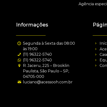
Agência especi
Informações
Pági
Segunda à Sexta das 08:00
Iníc
às 19:00
Ace
(11) 96322-5740
Cas
(11) 96322-5740
Equ
R. Jaceru, 225 – Brooklin
Con
Paulista, São Paulo – SP,
04705-000
luciano@acessooh.com.br