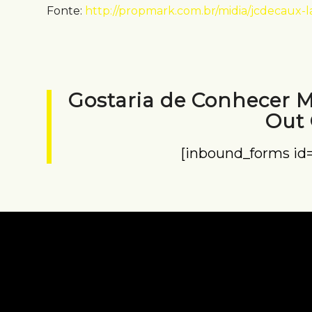
Fonte:
http://propmark.com.br/midia/jcdecaux-l
Gostaria de Conhecer 
Out
[inbound_forms id