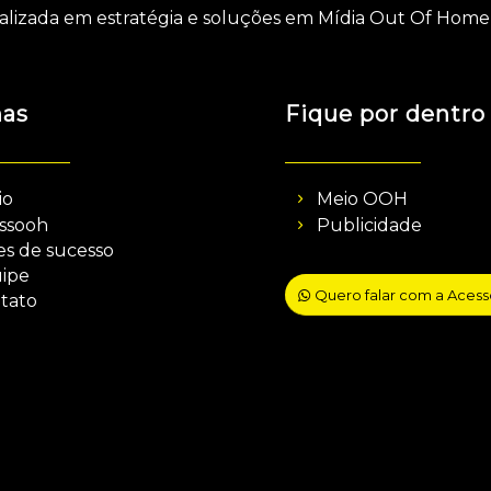
alizada em estratégia e soluções em Mídia Out Of Home 
nas
Fique por dentro
io
Meio OOH
ssooh
Publicidade
es de sucesso
ipe
Quero falar com a Aces
tato