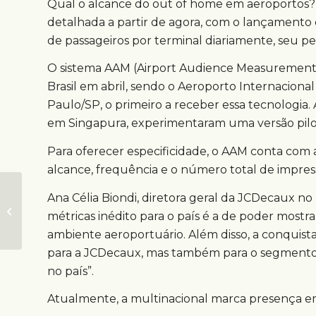
Qual o alcance do out of home em aeroportos?
detalhada a partir de agora, com o lançamento
de passageiros por terminal diariamente, seu pe
O sistema AAM (Airport Audience Measurement
Brasil em abril, sendo o Aeroporto Internaciona
Paulo/SP, o primeiro a receber essa tecnologia. 
em Singapura, experimentaram uma versão pilo
Para oferecer especificidade, o AAM conta com 
alcance, frequência e o número total de impres
Dia da Mulher 2019:
Ana Célia Biondi, diretora geral da JCDecaux no B
conheça 5 talentos
métricas inédito para o país é a de poder mostr
que fizeram a
ambiente aeroportuário. Além disso, a conquist
diferença na Publici...
para a JCDecaux, mas também para o segmento
no país”.
Atualmente, a multinacional marca presença em 