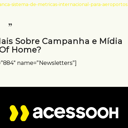
anca-sistema-de-metricas-internacional-para-aeroportos
Mais Sobre Campanha e Mídia
 Of Home?
=”884″ name=”Newsletters”]