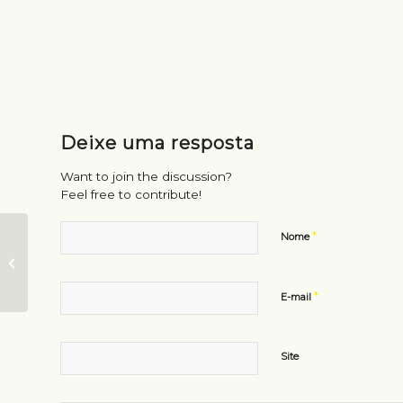
Deixe uma resposta
Want to join the discussion?
Feel free to contribute!
*
Nome
Samsung cria
outdoor de
notificações ao vivo
*
E-mail
Site