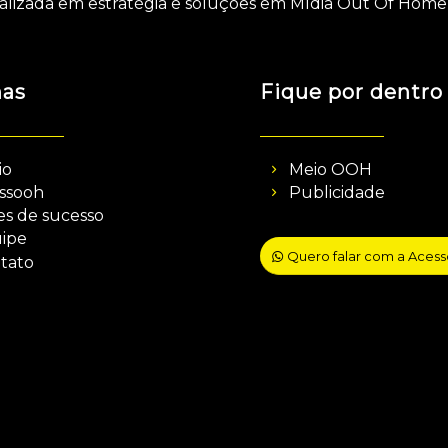
alizada em estratégia e soluções em Mídia Out Of Home 
nas
Fique por dentro
io
Meio OOH
ssooh
Publicidade
es de sucesso
ipe
Quero falar com a Aces
tato