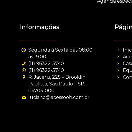
Agência especi
Informações
Pági
Segunda à Sexta das 08:00
Iníc
às 19:00
Ace
(11) 96322-5740
Cas
(11) 96322-5740
Equ
R. Jaceru, 225 – Brooklin
Con
Paulista, São Paulo – SP,
04705-000
luciano@acessooh.com.br