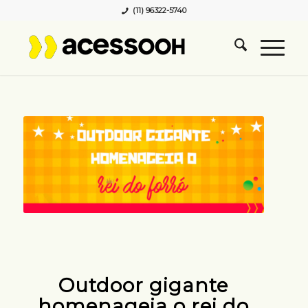
(11) 96322-5740
Outdoor gigante
homenageia o rei do