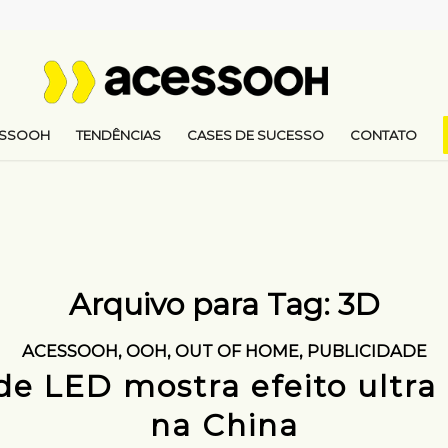
ESSOOH
TENDÊNCIAS
CASES DE SUCESSO
CONTATO
Arquivo para Tag:
3D
ACESSOOH
,
OOH
,
OUT OF HOME
,
PUBLICIDADE
de LED mostra efeito ultra 
na China