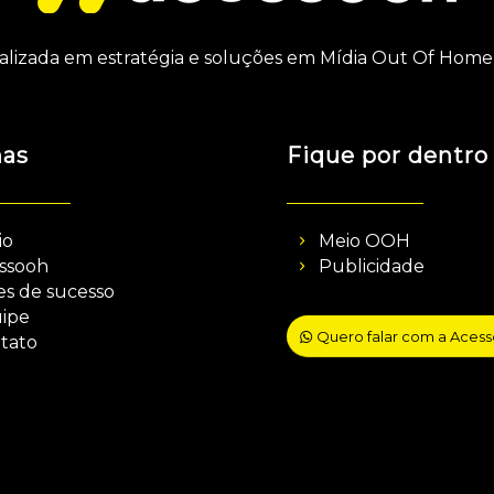
alizada em estratégia e soluções em Mídia Out Of Home 
nas
Fique por dentro
io
Meio OOH
ssooh
Publicidade
es de sucesso
ipe
Quero falar com a Aces
tato