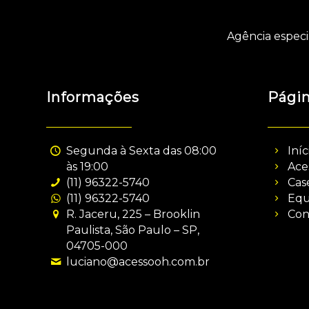
Agência especi
Informações
Pági
Segunda à Sexta das 08:00
Iníc
às 19:00
Ace
(11) 96322-5740
Cas
(11) 96322-5740
Equ
R. Jaceru, 225 – Brooklin
Con
Paulista, São Paulo – SP,
04705-000
luciano@acessooh.com.br