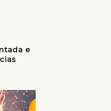
entada e
cias