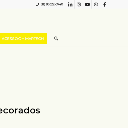
(11) 96322-5740
ACESSOOH MARTECH
ecorados