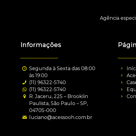
Agência especi
Informações
Pági
Segunda à Sexta das 08:00
Iníc
às 19:00
Ace
(11) 96322-5740
Cas
(11) 96322-5740
Equ
R. Jaceru, 225 – Brooklin
Con
Paulista, São Paulo – SP,
04705-000
luciano@acessooh.com.br