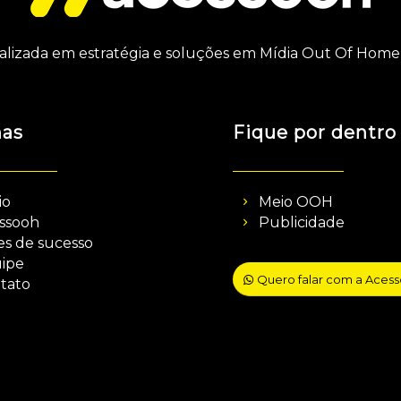
alizada em estratégia e soluções em Mídia Out Of Home 
nas
Fique por dentro
io
Meio OOH
ssooh
Publicidade
es de sucesso
ipe
Quero falar com a Aces
tato