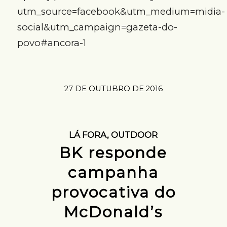
utm_source=facebook&utm_medium=midia-
social&utm_campaign=gazeta-do-
povo#ancora-1
27 DE OUTUBRO DE 2016
LÁ FORA
,
OUTDOOR
BK responde
campanha
provocativa do
McDonald’s