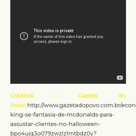
Créditos – Gazeta do
Povo:
http://www.gazetadopovo.com.br/econ
king-se-fantasia-de-mcdonalds-para-
assustar-clientes-no-halloween-
bpo4ujq3o079zwzlz1mtbdz0y?