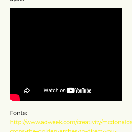
Fonte:
http://www.adweek.com/creativity/mcdonalds
crops-the-golden-arches-to-direct-you-