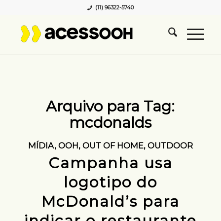
(11) 96322-5740
Arquivo para Tag:
mcdonalds
MÍDIA
,
OOH
,
OUT OF HOME
,
OUTDOOR
Campanha usa
logotipo do
McDonald’s para
indicar o restaurante