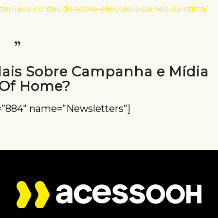
ter-leva-conteudo-sobre-eleicoes-a-paineis-da-otima/
Mais Sobre Campanha e Mídia
 Of Home?
=”884″ name=”Newsletters”]