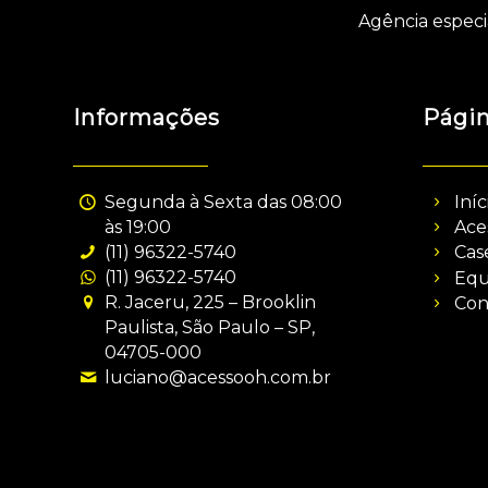
Agência especi
Informações
Pági
Segunda à Sexta das 08:00
Iníc
às 19:00
Ace
(11) 96322-5740
Cas
(11) 96322-5740
Equ
R. Jaceru, 225 – Brooklin
Con
Paulista, São Paulo – SP,
04705-000
luciano@acessooh.com.br