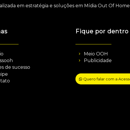
alizada em estratégia e soluções em Mídia Out Of Home 
nas
Fique por dentro
io
Meio OOH
ssooh
Publicidade
es de sucesso
ipe
Quero falar com a Aces
tato