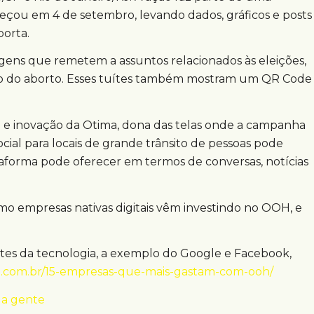
eçou em 4 de setembro, levando dados, gráficos e posts
orta.
gens que remetem a assuntos relacionados às eleições,
ção do aborto. Esses tuítes também mostram um QR Code
 e inovação da Otima, dona das telas onde a campanha
cial para locais de grande trânsito de pessoas pode
taforma pode oferecer em termos de conversas, notícias
omo empresas nativas digitais vêm investindo no OOH, e
es da tecnologia, a exemplo do Google e Facebook,
oh.com.br/15-empresas-que-mais-gastam-com-ooh/
 a gente