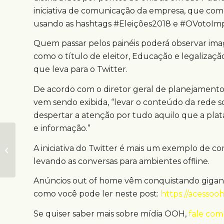
iniciativa de comunicação da empresa, que com
usando as hashtags #Eleições2018 e #OVotoImp
Quem passar pelos painéis poderá observar ima
como o título de eleitor, Educação e legaliza
que leva para o Twitter.
De acordo com o diretor geral de planejamento
vem sendo exibida, “levar o conteúdo da rede so
despertar a atenção por tudo aquilo que a pla
e informação.”
8 Dicas para
A iniciativa do Twitter é mais um exemplo de c
melhorar o trabalho
em equipe
levando as conversas para ambientes offline.
Anúncios out of home vêm conquistando gigant
como você pode ler neste post:
https://acesso
Se quiser saber mais sobre mídia OOH,
fale com