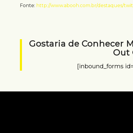
Fonte:
http://www.abooh.com.br/destaques/twit
Gostaria de Conhecer 
Out
[inbound_forms id