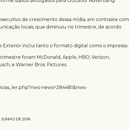
onforme dados divulgados pela Outdoor Advertising
nsecutivo de crescimento dessa mídia, em contraste com
icação locais, que diminuiu no trimestre, de acordo
.
Exterior inclui tanto o formato digital como o impresso.
trimestre foram McDonald, Apple, HBO, Verizon,
usch, e Warner Bros. Pictures.
ticias_ler.php?nws-news=284481&nws-
E JUNHO DE 2016