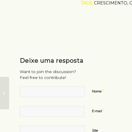
TAGS:
CRESCIMENTO
,
Deixe uma resposta
Want to join the discussion?
Feel free to contribute!
Em Moscou prédio
*
Nome
vira Galax Gigante
*
E-mail
Site