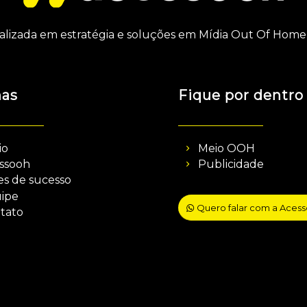
alizada em estratégia e soluções em Mídia Out Of Home 
nas
Fique por dentro
io
Meio OOH
ssooh
Publicidade
es de sucesso
ipe
Quero falar com a Aces
tato