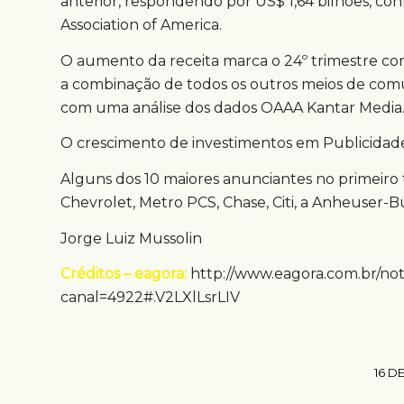
anterior, respondendo por US$ 1,64 bilhões, c
Association of America.
O aumento da receita marca o 24º trimestre co
a combinação de todos os outros meios de comun
com uma análise dos dados OAAA Kantar Media
O crescimento de investimentos em Publicidade 
Alguns dos 10 maiores anunciantes no primeiro 
Chevrolet, Metro PCS, Chase, Citi, a Anheuser-B
Jorge Luiz Mussolin
Créditos – eagora:
http://www.eagora.com.br/no
canal=4922#.V2LXlLsrLIV
16 D