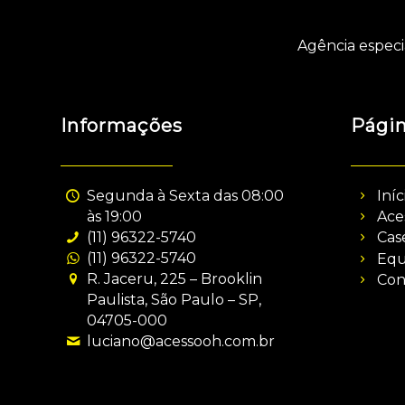
Agência especi
Informações
Pági
Segunda à Sexta das 08:00
Iníc
às 19:00
Ace
(11) 96322-5740
Cas
(11) 96322-5740
Equ
R. Jaceru, 225 – Brooklin
Con
Paulista, São Paulo – SP,
04705-000
luciano@acessooh.com.br