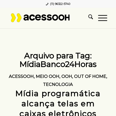
(11) 96322-5740
Arquivo para Tag:
MídiaBanco24Horas
ACESSOOH
,
MEIO OOH
,
OOH
,
OUT OF HOME
,
TECNOLOGIA
Mídia programática
alcança telas em
caixas eletrônicos