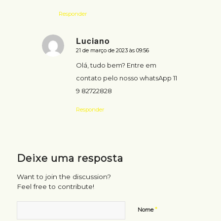
Responder
Luciano
21 de março de 2023 às 09:56
says:
Olá, tudo bem? Entre em
contato pelo nosso whatsApp 11
9 82722828
Responder
Deixe uma resposta
Want to join the discussion?
Feel free to contribute!
*
Nome