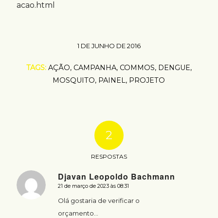
acao.html
1 DE JUNHO DE 2016
TAGS:
AÇÃO
,
CAMPANHA
,
COMMOS
,
DENGUE
,
MOSQUITO
,
PAINEL
,
PROJETO
2
RESPOSTAS
Djavan Leopoldo Bachmann
21 de março de 2023 às 08:31
says:
Olá gostaria de verificar o
orçamento…