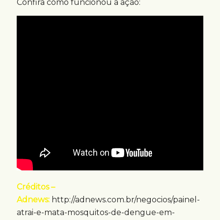
Confira como funcionou a ação:
Créditos –
Adnews:
http://adnews.com.br/negocios/painel-
atrai-e-mata-mosquitos-de-dengue-em-