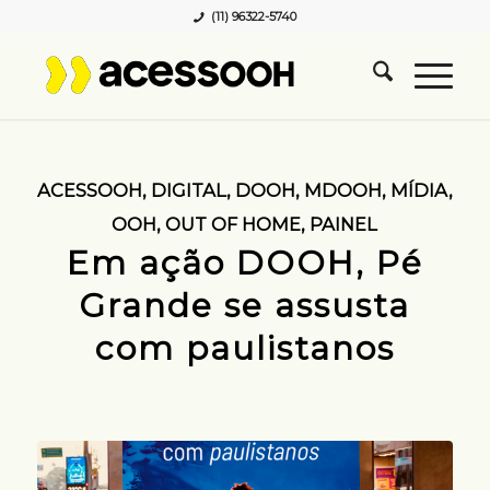
(11) 96322-5740
ACESSOOH
,
DIGITAL
,
DOOH
,
MDOOH
,
MÍDIA
,
OOH
,
OUT OF HOME
,
PAINEL
Em ação DOOH, Pé
Grande se assusta
com paulistanos