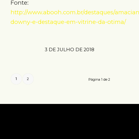
Fonte:
http://www.abooh.com.br/destaques/amacian
downy-e-destaque-em-vitrine-da-otima/
3 DE JULHO DE 2018
1
2
Página 1 de 2