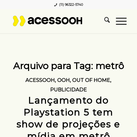
(11) 96322-5740
Arquivo para Tag:
metrô
ACESSOOH
,
OOH
,
OUT OF HOME
,
PUBLICIDADE
Lançamento do
Playstation 5 tem
show de projeções e
mídia em metrô