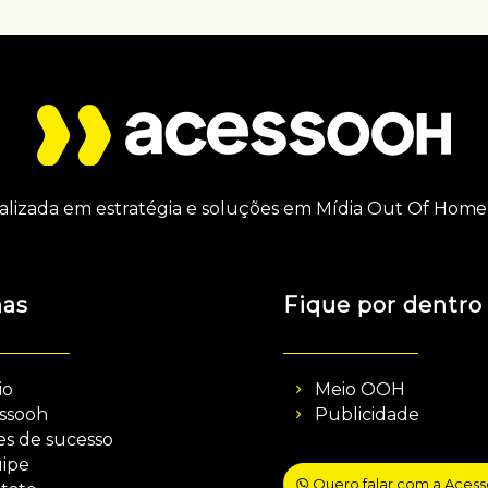
alizada em estratégia e soluções em Mídia Out Of Home 
nas
Fique por dentro
io
Meio OOH
ssooh
Publicidade
es de sucesso
ipe
Quero falar com a Aces