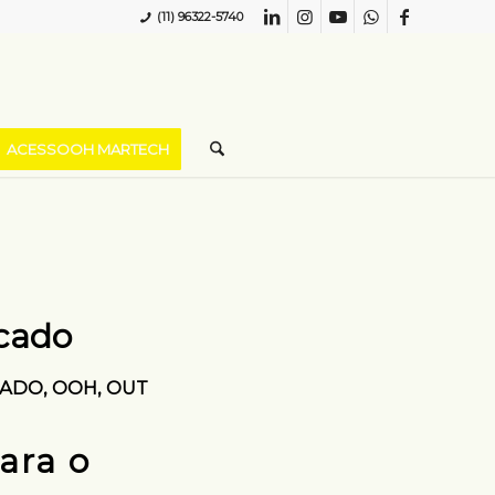
(11) 96322-5740
ACESSOOH MARTECH
cado
CADO
,
OOH
,
OUT
ara o