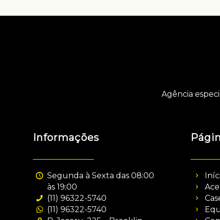
Agência especi
Informações
Pági
Segunda à Sexta das 08:00
Iníc
às 19:00
Ace
(11) 96322-5740
Cas
(11) 96322-5740
Equ