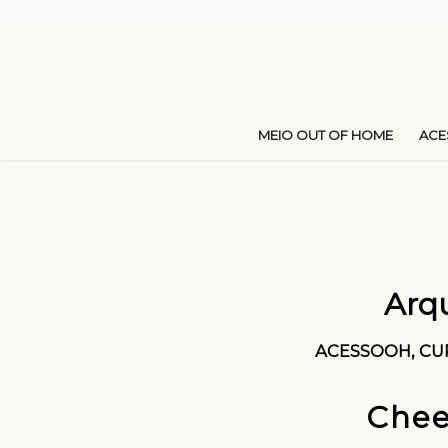
MEIO OUT OF HOME
AC
Arqu
ACESSOOH
,
CU
Chee