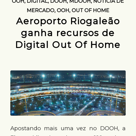
OOH
,
DIGITAL
,
DOOH
,
MDOOH
,
NOTÍCIA DE
MERCADO
,
OOH
,
OUT OF HOME
Aeroporto Riogaleão
ganha recursos de
Digital Out Of Home
Apostando mais uma vez no DOOH, a