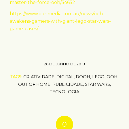
master-the-force-ooh/54652
https://www.oohmedia.com.au/news/ooh-
awakens-gamers-with-giant-lego-star-wars-
game-cases/
26 DE JUNHO DE 2018
TAGS:
CRIATIVIDADE
,
DIGITAL
,
DOOH
,
LEGO
,
OOH
,
OUT OF HOME
,
PUBLICIDADE
,
STAR WARS
,
TECNOLOGIA
0