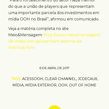
“Para o fortalecimento do setor nada melhor
do que a união de players que representam
uma importante parcela dos investimentos em
mídia OOH no Brasil”, afirmou em comunicado.
Veja a matéria completa no site
Meio&Mensagem:
http://www.meioemensagem.com.
de-midia-ooh-apresentam-sistema-de-
metricas.html
6 DE ABRIL DE 2017
TAGS:
ACESSOOH
,
CLEAR CHANNEL
,
JCDECAUX
,
MÍDIA
,
MÍDIA EXTERIOR
,
OOH
,
OUT OF HOME