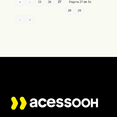
«
‹
25
26
27
Página 27 de 34
28
29
›
»