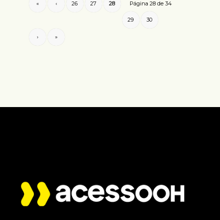
«
‹
26
27
28
Página 28 de 34
29
30
›
»